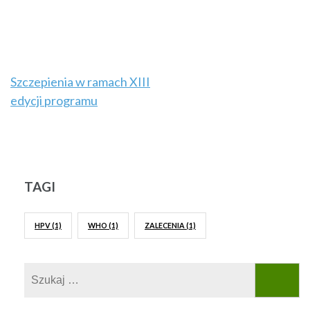
Nawigacja
Szczepienia w ramach XIII
edycji programu
wpisu
TAGI
HPV
(1)
WHO
(1)
ZALECENIA
(1)
Szukaj: