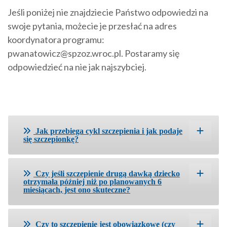
Jeśli poniżej nie znajdziecie Państwo odpowiedzi na
swoje pytania, możecie je przesłać na adres
koordynatora programu:
pwanatowicz@spzoz.wroc.pl. Postaramy się
odpowiedzieć na nie jak najszybciej.
Jak przebiega cykl szczepienia i jak podaje
się szczepionkę?
Czy jeśli szczepienie drugą dawką dziecko
otrzymała później niż po planowanych 6
miesiącach, jest ono skuteczne?
Czy to szczepienie jest obowiązkowe (czy