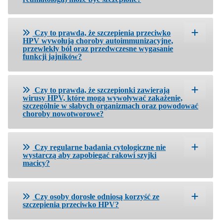
Czy to prawda, że szczepienia przeciwko
HPV wywołują choroby autoimmunizacyjne,
przewlekły ból oraz przedwczesne wygasanie
funkcji jajników?
Czy to prawda, że szczepionki zawierają
wirusy HPV, które mogą wywoływać zakażenie,
szczególnie w słabych organizmach oraz powodować
choroby nowotworowe?
Czy regularne badania cytologiczne nie
wystarczą aby zapobiegać rakowi szyjki
macicy?
Czy osoby dorosłe odniosą korzyść ze
szczepienia przeciwko HPV?