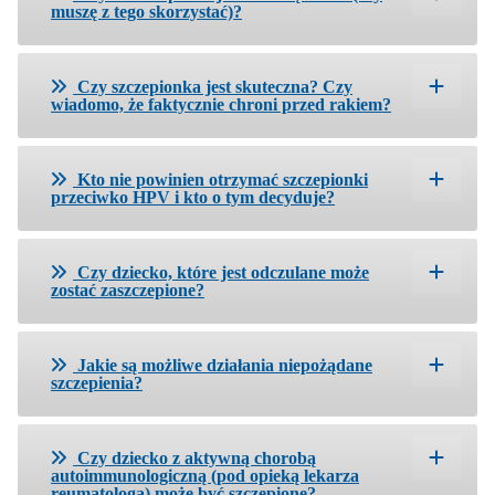
muszę z tego skorzystać)?
Czy szczepionka jest skuteczna? Czy
wiadomo, że faktycznie chroni przed rakiem?
Kto nie powinien otrzymać szczepionki
przeciwko HPV i kto o tym decyduje?
Czy dziecko, które jest odczulane może
zostać zaszczepione?
Jakie są możliwe działania niepożądane
szczepienia?
Czy dziecko z aktywną chorobą
autoimmunologiczną (pod opieką lekarza
reumatologa) może być szczepione?