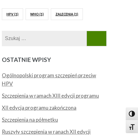
HPV
(1)
WHO
(1)
ZALECENIA
(1)
Szukaj:
OSTATNIE WPISY
Ogólnopolski program szczepień przeciw
HPV
Szczepienia w ramach XIII edycji programu
XII edycja programu zakończona
Toggl
Szczepienia na półmetku
Toggl
Ruszyły szczepienia w ranach XII edycji