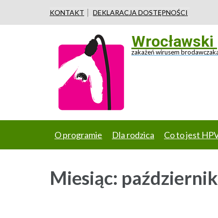
KONTAKT
DEKLARACJA DOSTĘPNOŚCI
Wrocławski 
zakażeń wirusem brodawczaka
O programie
Dla rodzica
Co to jest HP
Miesiąc:
październi