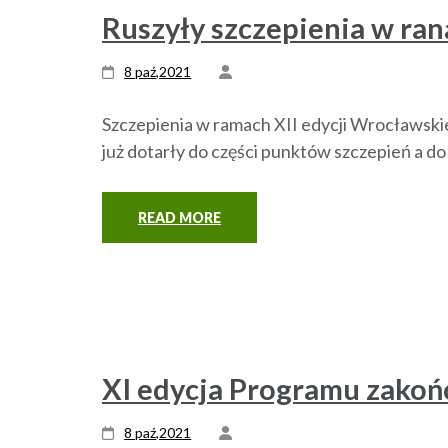
Ruszyły szczepienia w ran
8 paź,2021
Szczepienia w ramach XII edycji Wrocławski
już dotarły do części punktów szczepień a d
READ MORE
XI edycja Programu zakoń
8 paź,2021