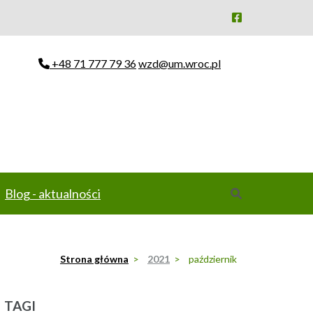
+48 71 777 79 36
wzd@um.wroc.pl
Blog - aktualności
Strona główna
>
2021
>
październik
TAGI