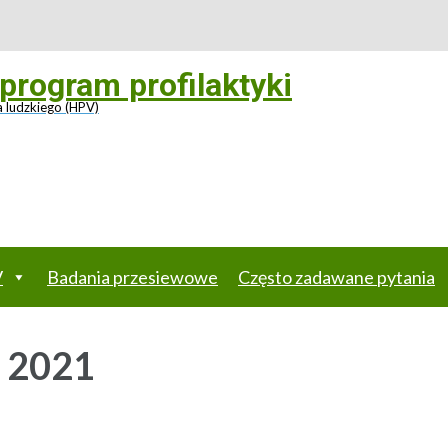
program profilaktyki
 ludzkiego (HPV)
V
Badania przesiewowe
Często zadawane pytania
k 2021